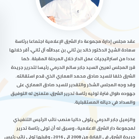
عقد مجلس إدارة مجموعة دار الشرق الإعلامية اجتماعا برئاسة
سعادة الشيخ الدكتور خالد بن ثاني بن عبدالله آل ثاني، أقر خلالها
عددا من استراتيجيات عمل الدار خلال المرحلة المقبلة. كما
قرر المجلس تعيين السيد جابر سالم الحرمي رئيسا لتحرير جريدة
الشرق خلفا للسيد صادق محمد العماري الذي قدم استقالته.
وقد وجه المجلس الشكر والتقدير للسيد صادق العماري على
جهوده طوال فترة توليه رئاسة تحرير الشرق، متمنين له التوفيق
والسداد في حياته المستقبلية.
والزميل جابر الحرمي يتولى حاليا منصب نائب الرئيس التنفيذي
لمجموعة دار الشرق الاعلامية ، وسبق له أن تولى رئاسة تحرير
جريدة الشرق في الفترة من 2008 الى 2016 ، وقبلها تولى نائب رئيس