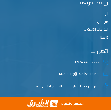
ط سريعة
التابعة لنا
بنا
44557777 974
Marketing@daralsharq.ne
ر، الدوحة، المطار القديم، الطريق الدائري الرابع
تصميم وتطوير